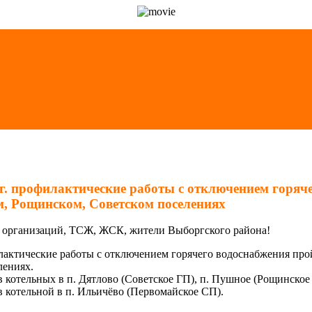
 г. профилактические работы с отключением горяч
, Рощинском, Советском поселениях
 организаций, ТСЖ, ЖСК, жители Выборгского района!
филактические работы с отключением горячего водоснабжения пр
лениях.
в котельных в п. Дятлово (Советское ГП), п. Пушное (Рощинское
в котельной в п. Ильичёво (Первомайское СП).