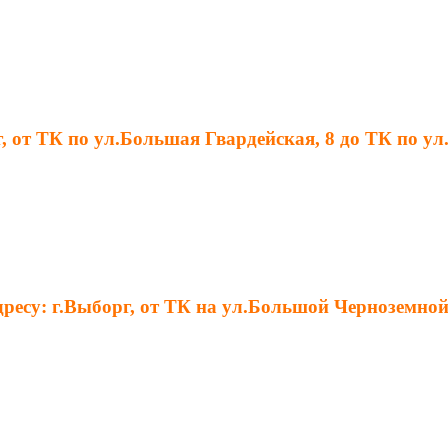
г, от ТК по ул.Большая Гвардейская, 8 до ТК по ул
ресу: г.Выборг, от ТК на ул.Большой Черноземной 