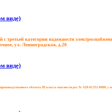
м виде)
 с третьей категории надежности электроснабжен
чное, ул. Ленинградская, д.20
м виде)
производственного объекта III класса опасности рег. № А20-01352-0008, 